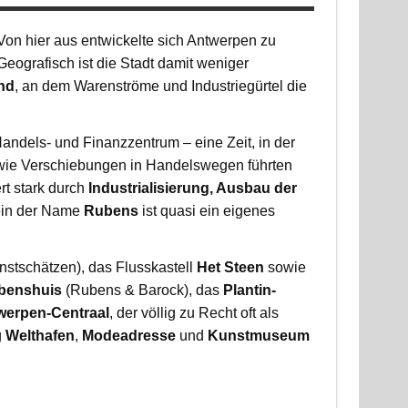
 Von hier aus entwickelte sich Antwerpen zu
Geografisch ist die Stadt damit weniger
nd
, an dem Warenströme und Industriegürtel die
Handels- und Finanzzentrum – eine Zeit, in der
sowie Verschiebungen in Handelswegen führten
rt stark durch
Industrialisierung, Ausbau der
lein der Name
Rubens
ist quasi ein eigenes
nstschätzen), das Flusskastell
Het Steen
sowie
benshuis
(Rubens & Barock), das
Plantin-
werpen-Centraal
, der völlig zu Recht oft als
g
Welthafen
,
Modeadresse
und
Kunstmuseum