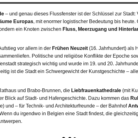
de
– und genau dieses Flussfenster ist der Schlüssel zur Stadt:
räume Europas
, mit enormer logistischer Bedeutung bis heute. 
 sondern ein Knoten zwischen
Fluss, Meerzugang und Hinterla
ufstieg vor allem in der
Frühen Neuzeit
(16. Jahrhundert) als 
usammenliefen. Politische und religiöse Konflikte der Epoche 
enstadt strategisch wichtig und wurde im 19. und 20. Jahrhunde
eitig ist die Stadt ein Schwergewicht der Kunstgeschichte – al
Rathaus und Brabo-Brunnen, die
Liebfrauenkathedrale
(mit Ku
r Blick auf Stadt- und Hafengeschichte. Dazu kommen das
Ru
) und – für Technik- und Architekturfreunde – der Bahnhof
Ant
 Wenn du irgendwo in Belgien eine Stadt findest, die gleichzeiti
 Antwerpen.