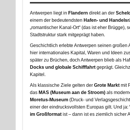
Antwerpen liegt in
Flandern
direkt an der
Schel
einem der bedeutendsten
Hafen- und Handels
„romantischer Kanal-Ort“ (das ist eher Brügge),
Stadtstruktur stark mitgeprägt haben.
Geschichtlich erlebte Antwerpen seinen großen A
hier internationales Kapital, Waren und Ideen z
später zu Brüchen, doch Antwerpen blieb als Haf
Docks und globale Schifffahrt
geprägt. Gleichz
Kapitel.
Als klassische Ziele gelten der
Grote Markt
mit 
das
MAS (Museum aan de Stroom)
als moderne
Moretus-Museum
(Druck- und Verlagsgeschichte
einer der eindrucksvollsten Europas gilt. Und ja:
im Großformat
ist – dann ist es ziemlich sicher