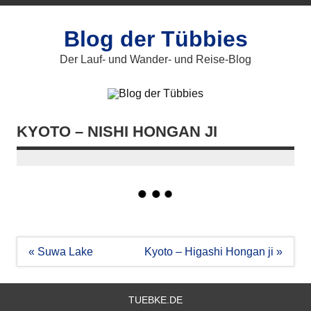
Zum
Inhalt
springen
Blog der Tübbies
Der Lauf- und Wander- und Reise-Blog
KYOTO – NISHI HONGAN JI
Beitragsnavigation
« Suwa Lake
Kyoto – Higashi Hongan ji »
TUEBKE.DE