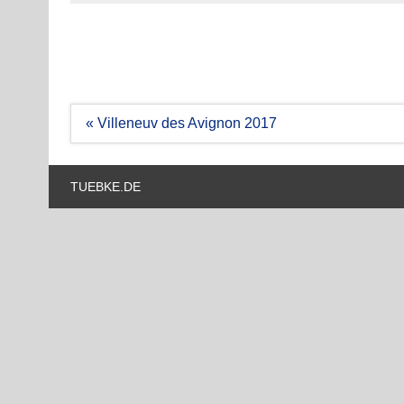
Beitragsnavigation
« Villeneuv des Avignon 2017
TUEBKE.DE