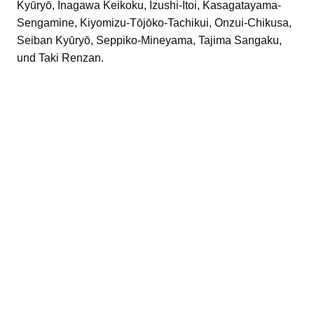
Kyūryō, Inagawa Keikoku, Izushi-Itoi, Kasagatayama-
Sengamine, Kiyomizu-Tōjōko-Tachikui, Onzui-Chikusa,
Seiban Kyūryō, Seppiko-Mineyama, Tajima Sangaku,
und Taki Renzan.