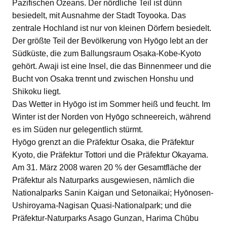
Pazifischen Ozeans. Der nördliche Teil ist dünn
besiedelt, mit Ausnahme der Stadt Toyooka. Das
zentrale Hochland ist nur von kleinen Dörfern besiedelt.
Der größte Teil der Bevölkerung von Hyōgo lebt an der
Südküste, die zum Ballungsraum Osaka-Kobe-Kyoto
gehört. Awaji ist eine Insel, die das Binnenmeer und die
Bucht von Osaka trennt und zwischen Honshu und
Shikoku liegt.
Das Wetter in Hyōgo ist im Sommer heiß und feucht. Im
Winter ist der Norden von Hyōgo schneereich, während
es im Süden nur gelegentlich stürmt.
Hyōgo grenzt an die Präfektur Osaka, die Präfektur
Kyoto, die Präfektur Tottori und die Präfektur Okayama.
Am 31. März 2008 waren 20 % der Gesamtfläche der
Präfektur als Naturparks ausgewiesen, nämlich die
Nationalparks Sanin Kaigan und Setonaikai; Hyōnosen-
Ushiroyama-Nagisan Quasi-Nationalpark; und die
Präfektur-Naturparks Asago Gunzan, Harima Chūbu