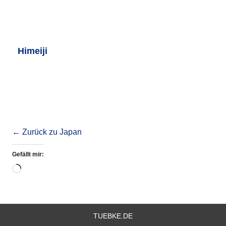
Himeiji
← Zurück zu Japan
Gefällt mir:
Wird
geladen …
TUEBKE.DE