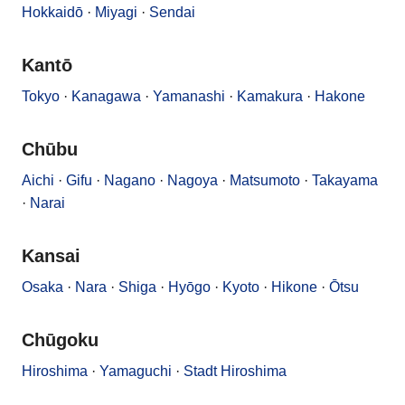
Hokkaidō
·
Miyagi
·
Sendai
Kantō
Tokyo
·
Kanagawa
·
Yamanashi
·
Kamakura
·
Hakone
Chūbu
Aichi
·
Gifu
·
Nagano
·
Nagoya
·
Matsumoto
·
Takayama
·
Narai
Kansai
Osaka
·
Nara
·
Shiga
·
Hyōgo
·
Kyoto
·
Hikone
·
Ōtsu
Chūgoku
Hiroshima
·
Yamaguchi
·
Stadt Hiroshima