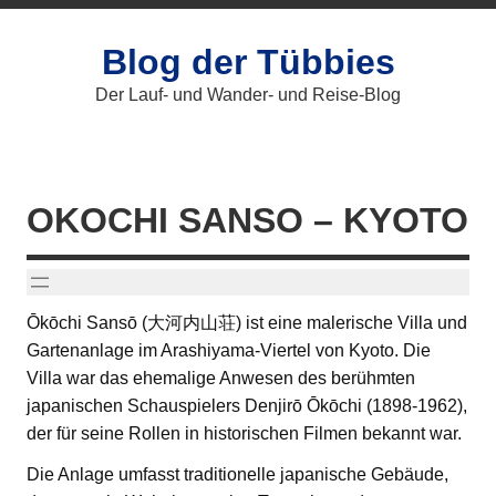
Zum
Inhalt
springen
Blog der Tübbies
Der Lauf- und Wander- und Reise-Blog
OKOCHI SANSO – KYOTO
Ōkōchi Sansō (大河内山荘) ist eine malerische Villa und
Gartenanlage im Arashiyama-Viertel von Kyoto. Die
Villa war das ehemalige Anwesen des berühmten
japanischen Schauspielers Denjirō Ōkōchi (1898-1962),
der für seine Rollen in historischen Filmen bekannt war.
Die Anlage umfasst traditionelle japanische Gebäude,